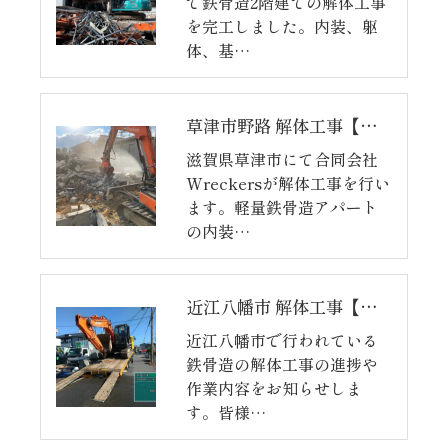
で鉄骨造2階建ての解体工事
を完工しました。内装、躯
体、基…
草津市野路 解体工事【完】
滋賀県草津市にて合同会社
Wreckersが解体工事を行い
ます。軽量鉄骨造アパート
の内装…
近江八幡市 解体工事【完】
近江八幡市で行われている
鉄骨造の解体工事の進捗や
作業内容をお知らせしま
す。皆様…