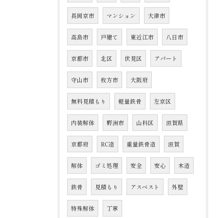
長岡京市
マンション
大津市
高島市
戸建て
東近江市
八日市
京都市
北区
伏見区
アパート
守山市
枚方市
大阪府
無料見積もり
軽量鉄骨
左京区
内装解体
野洲市
山科区
滋賀県
京都府
RC造
重量鉄骨造
滋賀
解体
ゴミ処理
安全
安心
木造
鉄骨
見積もり
アスベスト
外壁
特殊解体
丁寧