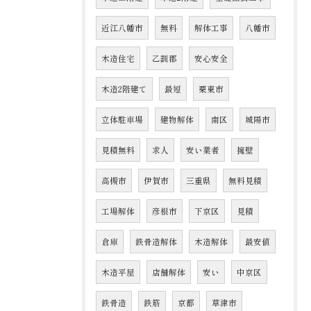
近江八幡市
無料
解体工事
八幡市
木造住宅
乙訓郡
安心安全
木造2階建て
最短
栗東市
立体駐車場
建物解体
南区
城陽市
見積無料
求人
安い業者
擁壁
高槻市
伊賀市
三重県
無料見積
工場解体
彦根市
下京区
見積
倉庫
鉄骨造解体
木造解体
最安値
木造平屋
店舗解体
安い
中京区
鉄骨造
鉄筋
京都
草津市