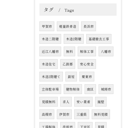
タグ
Tags
甲賀市
軽量鉄骨造
長浜市
木造二階建
木造2階建
基礎撤去工事
近江八幡市
無料
解体工事
八幡市
木造住宅
乙訓郡
安心安全
木造2階建て
最短
栗東市
立体駐車場
建物解体
南区
城陽市
見積無料
求人
安い業者
擁壁
高槻市
伊賀市
三重県
無料見積
工場解体
彦根市
下京区
見積