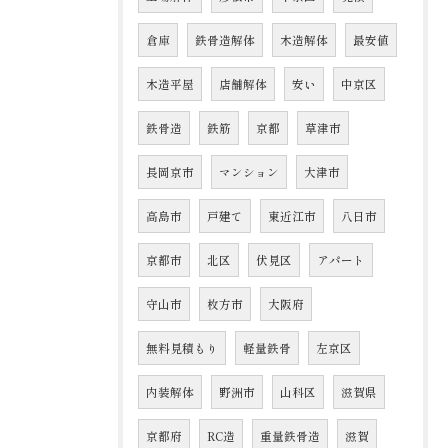
倉庫
鉄骨造解体
木造解体
最安値
木造平屋
店舗解体
安い
中京区
鉄骨造
鉄筋
京都
草津市
長岡京市
マンション
大津市
高島市
戸建て
東近江市
八日市
京都市
北区
伏見区
アパート
守山市
枚方市
大阪府
無料見積もり
軽量鉄骨
左京区
内装解体
野洲市
山科区
滋賀県
京都府
RC造
重量鉄骨造
滋賀