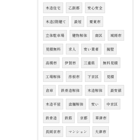
木造住宅
乙訓郡
安心安全
木造2階建て
最短
栗東市
立体駐車場
建物解体
南区
城陽市
見積無料
求人
安い業者
擁壁
高槻市
伊賀市
三重県
無料見積
工場解体
彦根市
下京区
見積
倉庫
鉄骨造解体
木造解体
最安値
木造平屋
店舗解体
安い
中京区
鉄骨造
鉄筋
京都
草津市
長岡京市
マンション
大津市