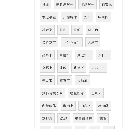
倉庫
鉄骨造解体
木造解体
最安値
木造平屋
店舗解体
安い
中京区
鉄骨造
鉄筋
京都
草津市
長岡京市
マンション
大津市
高島市
戸建て
東近江市
八日市
京都市
北区
伏見区
アパート
守山市
枚方市
大阪府
無料見積もり
軽量鉄骨
左京区
内装解体
野洲市
山科区
滋賀県
京都府
RC造
重量鉄骨造
滋賀