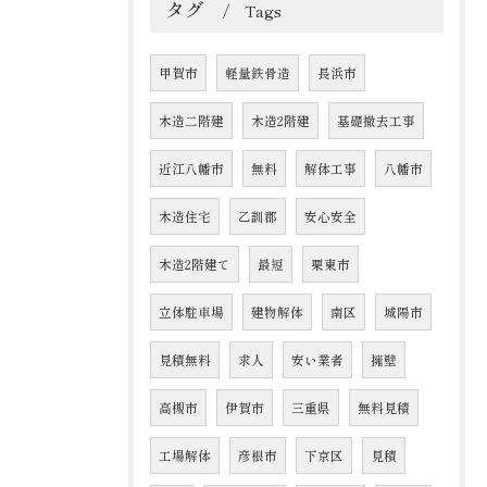
タグ
Tags
甲賀市
軽量鉄骨造
長浜市
木造二階建
木造2階建
基礎撤去工事
近江八幡市
無料
解体工事
八幡市
木造住宅
乙訓郡
安心安全
木造2階建て
最短
栗東市
立体駐車場
建物解体
南区
城陽市
見積無料
求人
安い業者
擁壁
高槻市
伊賀市
三重県
無料見積
工場解体
彦根市
下京区
見積