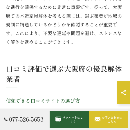
な進行を確保するために非常に重要です。従って、大阪
府での木造家屋解体を考える際には、選ぶ業者が地域の
規制に精通しているかどうかを確認することが重要で
す。これにより、不要な遅延や問題を避け、ストレスな
く解体を進めることができます。
口コミ評価で選ぶ大阪府の優良解体
業者
信頼できる口コミサイトの選び方
大阪府で信頼できる解体業者を見つける際に重要なの
077-526-5653
リクルートはこ
お問い合わせは
が、口コミサイトの活用です。口コミをチェックする際
ちら
こちら
は、実際の利用者からのフィードバックを集めているサ