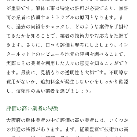
トラブル回避のための対策
が重要です。解体工事は特定の許可が必要であり、無許
大阪府での木造家屋解体をスムーズに進めるコ
可の業者に依頼するとトラブルの原因となります。ま
ツ
た、過去の実績をチェックし、どのような案件を手掛け
事前準備の重要性
てきたかを知ることで、業者の技術力や対応力を把握で
工事スケジュールの立て方
きます。さらに、口コミ評価も参考にしましょう。イン
周囲の住民への配慮
ターネット上のレビューや地元の評判を調べることで、
実際にその業者を利用した人々の意見を知ることができ
解体中の環境への影響
ます。最後に、見積もりの透明性も大切です。不明瞭な
適切な解体工法の選択
費用がないか、追加料金が発生しないかをしっかり確認
トラブル時の対応法
し、信頼性の高い業者を選びましょう。
無料見積もりを活用した大阪府での解体業者選
定法
評価の高い業者の特徴
見積もりで確認すべき項目
大阪府の解体業者の中で評価の高い業者には、いくつか
複数業者からの見積もり比較
の共通の特徴があります。まず、経験豊富で技術力の高
費用の透明性を確保する方法