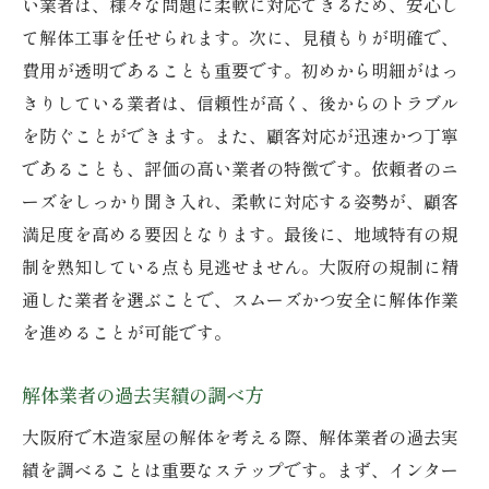
い業者は、様々な問題に柔軟に対応できるため、安心し
追加費用の有無を確認
て解体工事を任せられます。次に、見積もりが明確で、
見積もり後の交渉術
費用が透明であることも重要です。初めから明細がはっ
きりしている業者は、信頼性が高く、後からのトラブル
不明点の問い合わせ方法
を防ぐことができます。また、顧客対応が迅速かつ丁寧
大阪府の解体業者が知るべき地域特有の規制と
であることも、評価の高い業者の特徴です。依頼者のニ
は
ーズをしっかり聞き入れ、柔軟に対応する姿勢が、顧客
大阪府の解体に関する法律
満足度を高める要因となります。最後に、地域特有の規
環境保護に関する規制
制を熟知している点も見逃せません。大阪府の規制に精
騒音規制の概要
通した業者を選ぶことで、スムーズかつ安全に解体作業
廃棄物処理法のポイント
を進めることが可能です。
安全基準の具体例
解体業者の過去実績の調べ方
地方自治体の追加規制
口コミ評価で選ぶ大阪府の優良解体業者
大阪府で木造家屋の解体を考える際、解体業者の過去実
績を調べることは重要なステップです。まず、インター
信頼できる口コミサイトの選び方