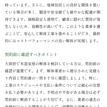
大阪府の解体業者を選ぶ際の実績確認のポイン
持っています。さらに、地域住民との良好な関係を築い
ト
ている場合が多く、騒音や安全面でも細やかな配慮が期
過去のプロジェクト事例
待できます。価格設定も透明で、顧客に隠れた費用が発
成功実績の分析方法
生しないため、信頼性が高いです。このような業者を選
ぶことで、安心して解体工事を進めることができ、最終
解体経験の豊富さの見極め
的にはコストパフォーマンスの良い解体が実現します。
業者の専門性を確認
顧客満足度の測定
契約前に確認すべきポイント
業者の成長性を評価
大阪府で木造家屋の解体を検討している方は、契約前の
確認が重要です。まず、解体業者から提示された見積も
り内容と契約書の一致を十分に確認しましょう。特に、
工事のスケジュールや支払い条件については細心の注意
を払う必要があります。不明点や不安がある場合は必ず
契約前に解消することが大切です。また、業者の過去の
実績や口コミを調査することで、信頼性を見極めること