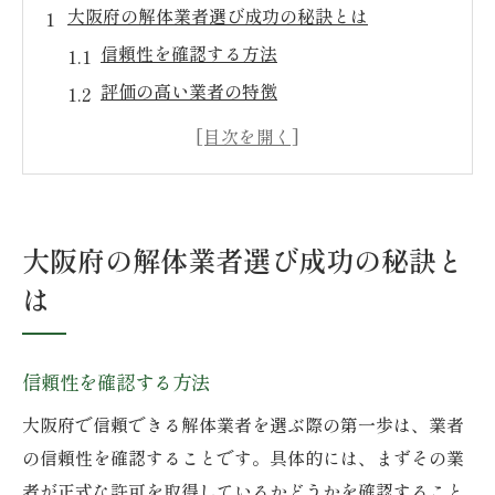
大阪府の解体業者選び成功の秘訣とは
信頼性を確認する方法
評価の高い業者の特徴
解体業者の過去実績の調べ方
地域密着型業者の利点
契約前に確認すべきポイント
大阪府特有の要件を満たす業者
大阪府の解体業者選び成功の秘訣と
信頼できる大阪府の解体業者を見つける方法
は
口コミ評価を活用する
過去の顧客からのフィードバック
信頼性を確認する方法
無料見積もりの取得方法
大阪府で信頼できる解体業者を選ぶ際の第一歩は、業者
実績ある業者の見分け方
の信頼性を確認することです。具体的には、まずその業
大阪府の解体業者の選び方
者が正式な許可を取得しているかどうかを確認すること