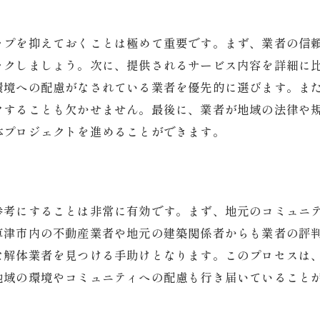
信頼できる口コミの見極め方
口コミ比較で得られる情報の質
ップを抑えておくことは極めて重要です。まず、業者の信
知人からの口コミの価値
ックしましょう。次に、提供されるサービス内容を詳細に
オンラインレビューと実際のサービスの比較
環境への配慮がなされている業者を優先的に選びます。ま
クすることも欠かせません。最後に、業者が地域の法律や
口コミから見える業者の強みと弱み
体プロジェクトを進めることができます。
評判で比較！滋賀県草津市の解体業者の選び方と注意点
評判の良い業者の選定基準
評判と実際のサービスのギャップに注意
過去の実績を調べる方法
参考にすることは非常に有効です。まず、地元のコミュニ
草津市内の不動産業者や地元の建築関係者からも業者の評
評判が悪い業者の特徴
な解体業者を見つける手助けとなります。このプロセスは
信頼できる業者の見分け方
地域の環境やコミュニティへの配慮も行き届いていること
評判によるリスク回避の重要性
費用とサービス内容で差がつく滋賀県の解体業者選び