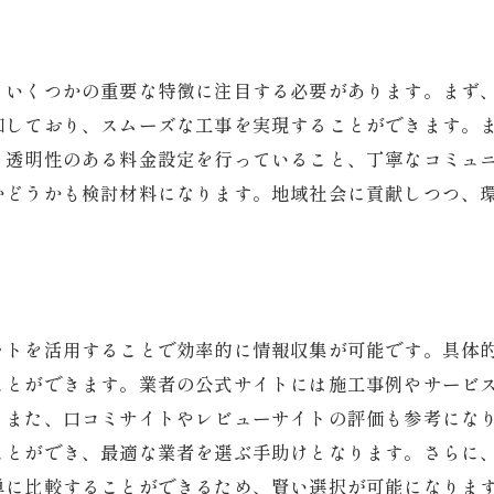
見積もりの比較方法
費用内訳の確認ポイント
、いくつかの重要な特徴に注目する必要があります。まず
解体工事における追加費用の注意点
知しており、スムーズな工事を実現することができます。
コストパフォーマンスを重視した選び方
、透明性のある料金設定を行っていること、丁寧なコミュ
サービス内容の詳細確認
かどうかも検討材料になります。地域社会に貢献しつつ、
費用とサービスのバランスを考慮
。
地域コミュニティに配慮した滋賀県草津市の解体業者の選
地域への影響を最小限にする方法
地元住民とのコミュニケーション術
ットを活用することで効率的に情報収集が可能です。具体
騒音や振動対策の重要性
ことができます。業者の公式サイトには施工事例やサービ
地域への貢献を考慮した業者選び
。また、口コミサイトやレビューサイトの評価も参考にな
地域の理解を得るための工夫
ことができ、最適な業者を選ぶ手助けとなります。さらに
単に比較することができるため、賢い選択が可能になりま
解体工事前後の地域活動参加