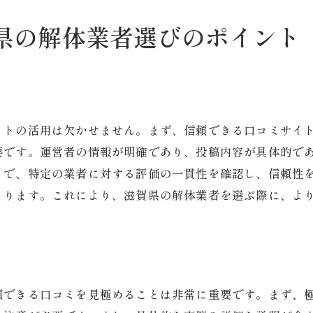
口コミに見る業者の信頼性
口コミの裏側にある実情を理解
県の解体業者選びのポイント
滋賀県草津市での解体工事後の跡地利用とその可能性
解体後の土地活用アイデア
跡地利用計画の立て方
地域ニーズに応じた跡地活用
イトの活用は欠かせません。まず、信頼できる口コミサイ
跡地利用に対する規制と法律
要です。運営者の情報が明確であり、投稿内容が具体的で
新たな事業展開の可能性
とで、特定の業者に対する評価の一貫性を確認し、信頼性
まります。これにより、滋賀県の解体業者を選ぶ際に、よ
地域社会との連携による跡地活用
頼できる口コミを見極めることは非常に重要です。まず、