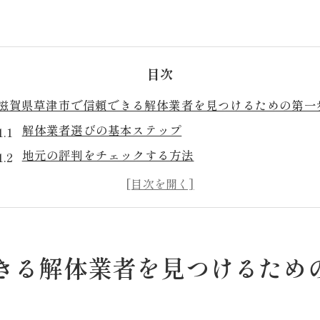
目次
滋賀県草津市で信頼できる解体業者を見つけるための第一
解体業者選びの基本ステップ
地元の評判をチェックする方法
信頼性のある業者の特徴
インターネットを活用した情報収集
地域コミュニティの口コミ活用
解体業者との初回接触の重要性
きる解体業者を見つけるため
口コミを活用した滋賀県の解体業者選びのポイント
口コミサイトの上手な使い方