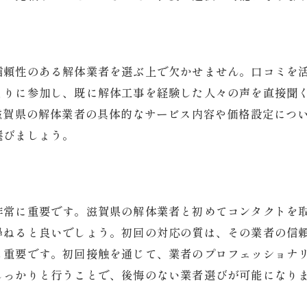
滋賀県草津市での解体工事における環境配慮の重要性
環境に優しい解体方法
廃棄物のリサイクルと処理
信頼性のある解体業者を選ぶ上で欠かせません。口コミを
エコフレンドリーな業者の選び方
まりに参加し、既に解体工事を経験した人々の声を直接聞
滋賀県の解体業者の具体的なサービス内容や価格設定につ
持続可能な解体工事を実現する
選びましょう。
環境配慮とコストのバランス
地域環境への影響評価の重要性
口コミから学ぶ！滋賀県の解体業者の選定基準
非常に重要です。滋賀県の解体業者と初めてコンタクトを
口コミで見抜く良い業者の条件
尋ねると良いでしょう。初回の対応の質は、その業者の信
信頼性の高い口コミの特性
も重要です。初回接触を通じて、業者のプロフェッショナ
口コミを活用したリスク管理
しっかりと行うことで、後悔のない業者選びが可能になり
業者選定における口コミの役割