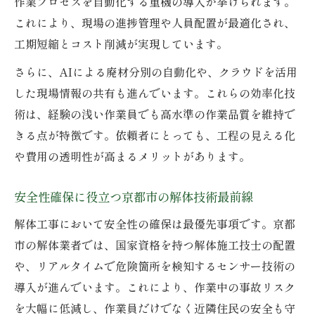
作業プロセスを自動化する重機の導入が挙げられます。
国家資格者が在籍する業者の技術的優位性
これにより、現場の進捗管理や人員配置が最適化され、
解体工事の安全性を高める資格者の役割
工期短縮とコスト削減が実現しています。
京都市の解体業者選びで資格確認が重要な
さらに、AIによる廃材分別の自動化や、クラウドを活用
訳
した現場情報の共有も進んでいます。これらの効率化技
効率的な解体を実現する京都の技術革新
術は、経験の浅い作業員でも高水準の作業品質を維持で
京都市の解体業者が導入する効率化技術
きる点が特徴です。依頼者にとっても、工程の見える化
工程短縮を実現する京都市の最新解体法
や費用の透明性が高まるメリットがあります。
先端技術がもたらす京都市の作業効率向上
京都市の解体業者で進むスマート施工事例
安全性確保に役立つ京都市の解体技術最前線
効率重視の京都市の解体業者選びの勘所
解体工事において安全性の確保は最優先事項です。京都
市の解体業者では、国家資格を持つ解体施工技士の配置
や、リアルタイムで危険箇所を検知するセンサー技術の
導入が進んでいます。これにより、作業中の事故リスク
を大幅に低減し、作業員だけでなく近隣住民の安全も守