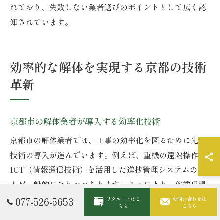
れており、失敗しない業者選びのポイントとして広く認
知されています。
効率的な解体を実現する京都の技術
革新
京都市の解体業者が導入する効率化技術
京都市の解体業者では、工事の効率化を図るために先端
技術の導入が進んでいます。例えば、重機の遠隔操作や
ICT（情報通信技術）を活用した進捗管理システムの導
入が一般的になりつつあります。これにより、作業現場
の安全性が向上し、作業員の負担軽減や人手不足への対
077-526-5653
リクルートはこ
お問い合わせは
ちら
こちら
応も実現されています。