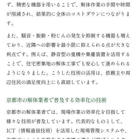
ず、精密な機器を用いることで、解体作業の手間や時間
京都市の解体業者が提示する費用透明化の
が削減され、結果的に全体のコストダウンにつながりま
工夫
す。
先端技術導入で実現する費用削減のポイン
また、騒音・振動・粉じんの発生を抑制する機器も増え
ト
ており、近隣への影響を最小限に抑えられる点が大きな
解体工事の見積もりに現れる京都市の技術
利点です。例えば、静音型の重機や集塵装置を活用する
力
ことで、住宅密集地の解体工事でも安心して進められる
京都市の解体業者選定で費用を抑える方法
ようになりました。こうした技術の活用は、依頼主や周
最新技術がもたらすコストバランスの最適
辺住民の満足度向上にも直結しています。
化
京都市の解体業者で普及する効率化の技術
国家資格保有者がいる業者が選ばれる理由
京都市の解体業者で重視される国家資格保
京都市の解体業者では、現場作業の効率化を目指して
有
様々な技術が普及しています。代表的なものとして、
ICT（情報通信技術）を活用した現場管理システムや、
先端技術活用と資格者による信頼性の違い