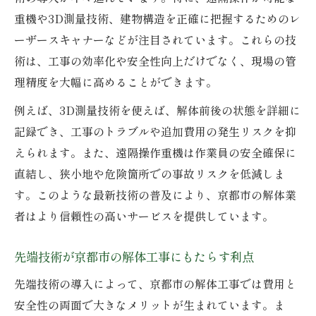
安全性を高める京都市の解体業者の工事管
重機や3D測量技術、建物構造を正確に把握するためのレ
理
ーザースキャナーなどが注目されています。これらの技
術は、工事の効率化や安全性向上だけでなく、現場の管
京都市の解体業者が行う事前調査のポイン
理精度を大幅に高めることができます。
ト
先進技術活用で防ぐ京都市の解体事故リス
例えば、3D測量技術を使えば、解体前後の状態を詳細に
ク
記録でき、工事のトラブルや追加費用の発生リスクを抑
環境に配慮した京都市の解体業者選び
えられます。また、遠隔操作重機は作業員の安全確保に
直結し、狭小地や危険箇所での事故リスクを低減しま
京都市の解体業者が取り組む環境対応策
す。このような最新技術の普及により、京都市の解体業
先端技術で進化する京都市のエコ解体工法
者はより信頼性の高いサービスを提供しています。
解体業者選びで重視したい環境配慮の視点
京都市の解体業者が推進する廃材リサイク
先端技術が京都市の解体工事にもたらす利点
ル
先端技術の導入によって、京都市の解体工事では費用と
環境負荷を下げる京都市の解体技術最前線
安全性の両面で大きなメリットが生まれています。ま
解体工事の費用を最適化する最新の視点