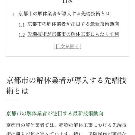
目次
京都市の解体業者が導入する先端技術とは
京都市の解体業者が注目する最新技術動向
先端技術が京都市の解体工事にもたらす利
点
京都市の解体業者で普及する効率化の技術
安全性確保に役立つ京都市の解体技術最前
線
京都市の解体業者が導入する先端技
環境対応に強い京都市の解体業者の技術選
術とは
定
先進技術で安全性向上を図る解体工事の流れ
京都市の解体業者による安全重視の工事工
京都市の解体業者が注目する最新技術動向
程
京都市の解体業者では、建物の解体工事における先端技
先端技術導入で変わる京都市の解体手順
術の導入が年々進んでいます。特に、遠隔操作が可能な