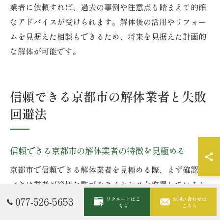
業者に依頼すれば、過去の事例や注意点も踏まえて的確
なアドバイスが受けられます。解体後の活用やリフォー
ムを見据えた相談もできるため、将来を見据えた計画的
な解体が可能です。
信頼できる京都市の解体業者と失敗
回避法
信頼できる京都市の解体業者の特徴を見極める
京都市で信頼できる解体業者を見極める際、まず確認す
べきは業者が適切な許可やライセンスを取得しているか
どうかです。解体工事には建設業許可や産業廃棄物収集
077-526-5653
リクルートはこ
お問い合わせは
ちら
こちら
運搬業許可などが必要となり、これらを取得している業