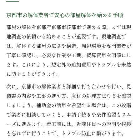
れ
解体費用を抑えるには京都市の業者が鍵
京都市の解体業者で安心の部屋解体を始める手順
京都市の解体業者で費用を抑えるポイント
部屋の解体を京都府京都市綾部市で進める際、まずは現
解体費用の比較は京都市の解体業者が重要
地調査の依頼から始めることが重要です。現地調査で
京都市の解体業者なら費用見積もりも安心
は、解体する部屋の広さや構造、周辺環境を専門業者が
丁寧に確認し、必要な作業や工期、概算費用を明確にし
部屋解体費用を抑える京都市の業者選定法
ます。これにより、想定外の追加費用やトラブルを未然
解体費用削減に京都市の解体業者が活躍
に防ぐことができます。
老朽化対策に役立つ解体業者の選択基準
次に、京都市の解体業者と詳細な打ち合わせを行い、見
京都市の解体業者で老朽化対策を実現する
積書の内容や工事の進め方、廃材の処理方法などを確認
方法
しましょう。補助金の活用を希望する場合は、この段階
老朽化した部屋は京都市の解体業者が安心
で業者に相談しておくと、申請手続きや条件確認もスム
京都市の解体業者選びと老朽化対策の関係
ーズに進みます。着工前には、近隣住民への説明や挨拶
老朽化問題は京都市の解体業者で早期解決
も忘れずに行うことで、トラブル防止に繋がります。
京都市の解体業者による老朽化チェックの