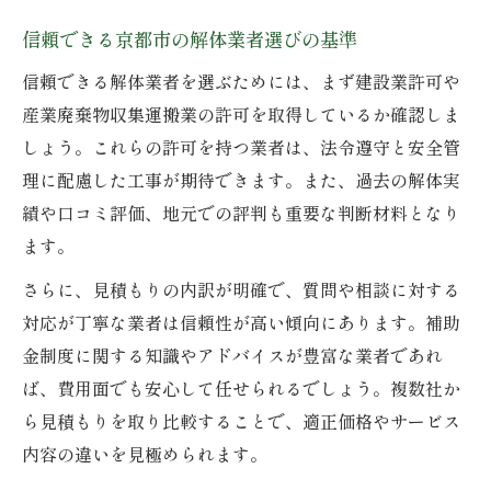
重要性
信頼できる京都市の解体業者選びの基準
京都市の解体業者へ相談する際の注意点
信頼できる解体業者を選ぶためには、まず建設業許可や
京都市の解体業者相談時の確認事項まとめ
産業廃棄物収集運搬業の許可を取得しているか確認しま
見積もり時に京都市の解体業者へ聞くべき
しょう。これらの許可を持つ業者は、法令遵守と安全管
こと
理に配慮した工事が期待できます。また、過去の解体実
京都市の解体業者選びでトラブル回避のコ
績や口コミ評価、地元での評判も重要な判断材料となり
ツ
ます。
京都市の解体業者相談で押さえるべき注意
さらに、見積もりの内訳が明確で、質問や相談に対する
点
対応が丁寧な業者は信頼性が高い傾向にあります。補助
部屋解体相談は京都市の解体業者の実績確
金制度に関する知識やアドバイスが豊富な業者であれ
認を
ば、費用面でも安心して任せられるでしょう。複数社か
ら見積もりを取り比較することで、適正価格やサービス
費用や補助金もわかる安心解体の流れ
内容の違いを見極められます。
京都市の解体業者が教える費用と補助金の
流れ