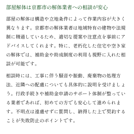
部屋解体は京都市の解体業者への相談が安心
部屋解体の費用と補助金を京都市の解体業
部屋の解体は構造や立地条件によって作業内容が大きく
者で解説
異なります。京都市の解体業者は地域特有の建物や法規
京都市の解体業者で費用と補助金利用をし
制に精通しているため、適切な提案や注意点を事前にア
っかり確認
ドバイスしてくれます。特に、老朽化した住宅や空き家
補助金活用は京都市の解体業者への相談が
の解体では、補助金や助成制度の利用も視野に入れた相
近道
談が可能です。
京都市の解体業者で知る費用と補助金申請
相談時には、工事に伴う騒音や振動、廃棄物の処理方
の流れ
法、近隣への配慮についても具体的に説明を受けましょ
信頼できる京都市の解体業者と失敗回避法
う。行政手続きや補助金申請のサポート体制が整ってい
信頼できる京都市の解体業者の特徴を見極
る業者であれば、初めての方でも安心して進められま
める
す。不明点は遠慮せずに質問し、納得した上で契約する
京都市の解体業者選びで失敗しない方法と
ことが失敗防止のポイントです。
は