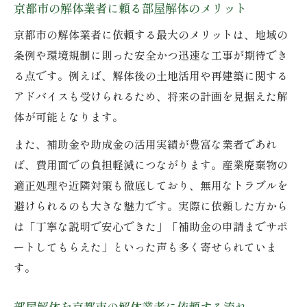
京都市の解体業者と進める部屋解体の安心
京都市の解体業者に頼る部屋解体のメリット
ポイント
京都市の解体業者に依頼する最大のメリットは、地域の
失敗しないための京都市の解体業者選定チ
条例や環境規制に則った安全かつ迅速な工事が期待でき
ェック
る点です。例えば、解体後の土地活用や再建築に関する
京都市の解体業者で安心して部屋解体を進
アドバイスも受けられるため、将来の計画を見据えた解
めるコツ
体が可能となります。
また、補助金や助成金の活用実績が豊富な業者であれ
ば、費用面での負担軽減につながります。産業廃棄物の
適正処理や近隣対策も徹底しており、無用なトラブルを
避けられるのも大きな魅力です。実際に依頼した方から
は「丁寧な説明で安心できた」「補助金の申請までサポ
ートしてもらえた」といった声も多く寄せられていま
す。
部屋解体を京都市の解体業者に依頼する流れ