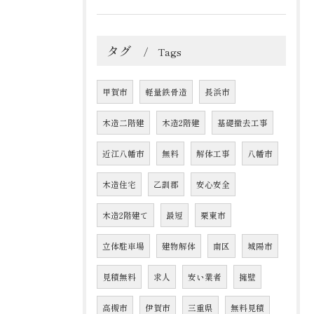
タグ
Tags
甲賀市
軽量鉄骨造
長浜市
木造二階建
木造2階建
基礎撤去工事
近江八幡市
無料
解体工事
八幡市
木造住宅
乙訓郡
安心安全
木造2階建て
最短
栗東市
立体駐車場
建物解体
南区
城陽市
見積無料
求人
安い業者
擁壁
高槻市
伊賀市
三重県
無料見積