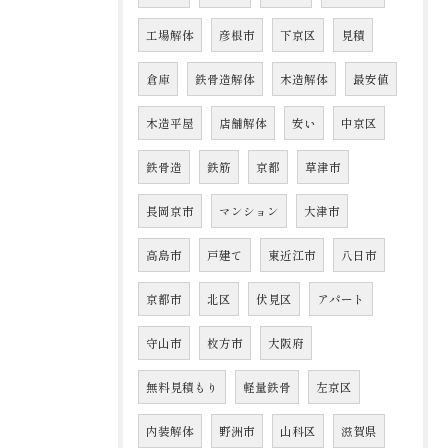
工場解体
彦根市
下京区
見積
倉庫
鉄骨造解体
木造解体
最安値
木造平屋
店舗解体
安い
中京区
鉄骨造
鉄筋
京都
草津市
長岡京市
マンション
大津市
高島市
戸建て
東近江市
八日市
京都市
北区
伏見区
アパート
守山市
枚方市
大阪府
無料見積もり
軽量鉄骨
左京区
内装解体
野洲市
山科区
滋賀県