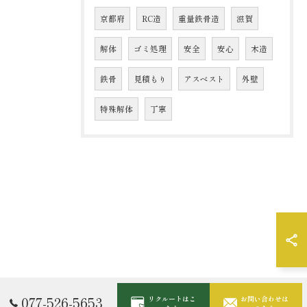
京都府
RC造
重量鉄骨造
滋賀
解体
ゴミ処理
安全
安心
木造
鉄骨
見積もり
アスベスト
外壁
特殊解体
丁寧
077-526-5653
リクルートはこ
お問い合わせは