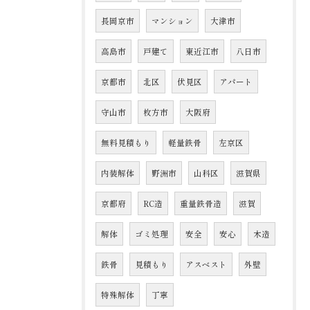
長岡京市
マンション
大津市
高島市
戸建て
東近江市
八日市
京都市
北区
伏見区
アパート
守山市
枚方市
大阪府
無料見積もり
軽量鉄骨
左京区
内装解体
野洲市
山科区
滋賀県
京都府
RC造
重量鉄骨造
滋賀
解体
ゴミ処理
安全
安心
木造
鉄骨
見積もり
アスベスト
外壁
特殊解体
丁寧