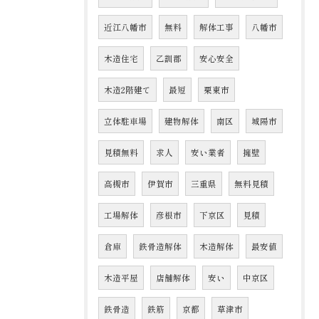
近江八幡市
無料
解体工事
八幡市
木造住宅
乙訓郡
安心安全
木造2階建て
最短
栗東市
立体駐車場
建物解体
南区
城陽市
見積無料
求人
安い業者
擁壁
高槻市
伊賀市
三重県
無料見積
工場解体
彦根市
下京区
見積
倉庫
鉄骨造解体
木造解体
最安値
木造平屋
店舗解体
安い
中京区
鉄骨造
鉄筋
京都
草津市