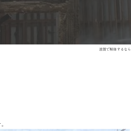
滋賀で解体するなら合
す。