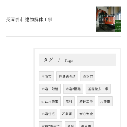
長岡京市 建物解体工事
タグ
Tags
甲賀市
軽量鉄骨造
長浜市
木造二階建
木造2階建
基礎撤去工事
近江八幡市
無料
解体工事
八幡市
木造住宅
乙訓郡
安心安全
木造2階建て
最短
栗東市