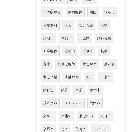
立体駐車場
建物解体
南区
城陽市
見積無料
求人
安い業者
擁壁
高槻市
伊賀市
三重県
無料見積
工場解体
彦根市
下京区
見積
倉庫
鉄骨造解体
木造解体
最安値
木造平屋
店舗解体
安い
中京区
鉄骨造
鉄筋
京都
草津市
長岡京市
マンション
大津市
高島市
戸建て
東近江市
八日市
京都市
北区
伏見区
アパート