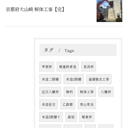
京都府大山崎 解体工事【完】
タグ
Tags
甲賀市
軽量鉄骨造
長浜市
木造二階建
木造2階建
基礎撤去工事
近江八幡市
無料
解体工事
八幡市
木造住宅
乙訓郡
安心安全
木造2階建て
最短
栗東市