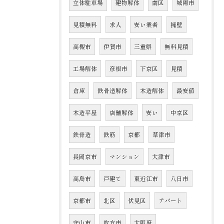
立体駐車場
建物解体
南区
城陽市
見積無料
求人
安い業者
擁壁
高槻市
伊賀市
三重県
無料見積
工場解体
彦根市
下京区
見積
倉庫
鉄骨造解体
木造解体
最安値
木造平屋
店舗解体
安い
中京区
鉄骨造
鉄筋
京都
草津市
長岡京市
マンション
大津市
高島市
戸建て
東近江市
八日市
京都市
北区
伏見区
アパート
守山市
枚方市
大阪府