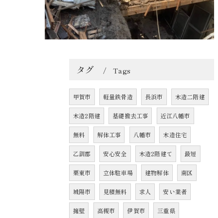
タグ
Tags
甲賀市
軽量鉄骨造
長浜市
木造二階建
木造2階建
基礎撤去工事
近江八幡市
無料
解体工事
八幡市
木造住宅
乙訓郡
安心安全
木造2階建て
最短
栗東市
立体駐車場
建物解体
南区
城陽市
見積無料
求人
安い業者
擁壁
高槻市
伊賀市
三重県