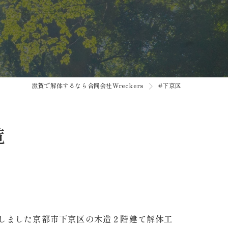
滋賀で解体するなら合同会社Wreckers
#下京区
覧
着工しました京都市下京区の木造２階建て解体工