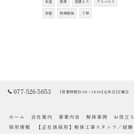
木造
鉄骨
見積もり
アスベスト
外壁
特殊解体
丁寧
077-526-5653
[営業時間]9:00～18:00[定休日]日曜日
ホーム
会社案内
事業内容
解体事例
お役立
採用情報
【正社員採用】解体工事スタッフ／経験