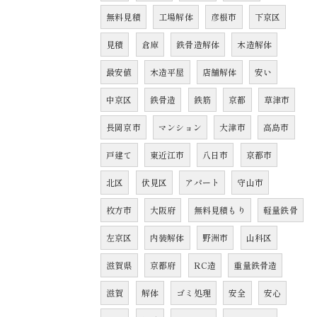
無料見積
工場解体
彦根市
下京区
見積
倉庫
鉄骨造解体
木造解体
最安値
木造平屋
店舗解体
安い
中京区
鉄骨造
鉄筋
京都
草津市
長岡京市
マンション
大津市
高島市
戸建て
東近江市
八日市
京都市
北区
伏見区
アパート
守山市
枚方市
大阪府
無料見積もり
軽量鉄骨
左京区
内装解体
野洲市
山科区
滋賀県
京都府
RC造
重量鉄骨造
滋賀
解体
ゴミ処理
安全
安心